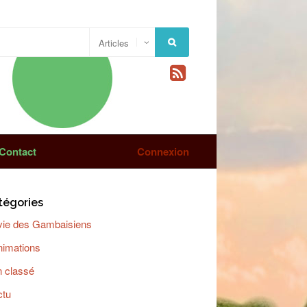
Contact
Connexion
tégories
vie des Gambaisiens
nimations
 classé
ctu