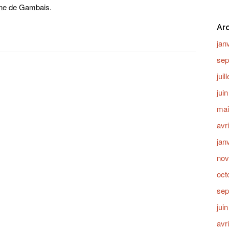
une de Gambais.
Ar
jan
sep
juil
jui
mai
avr
jan
nov
oct
sep
jui
avr