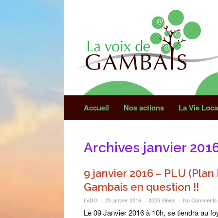
Connectez-vous
Accueil
Nos actions
La Vie Loca
Se souvenir de mes données
Archives janvier 201
Mot de passe oub
9 janvier 2016 – PLU (Plan 
Gambais en question !!
LVDG
25 janvier 2016
3225 Views
No Comments
Le 09 Janvier 2016 à 10h, se tiendra au f