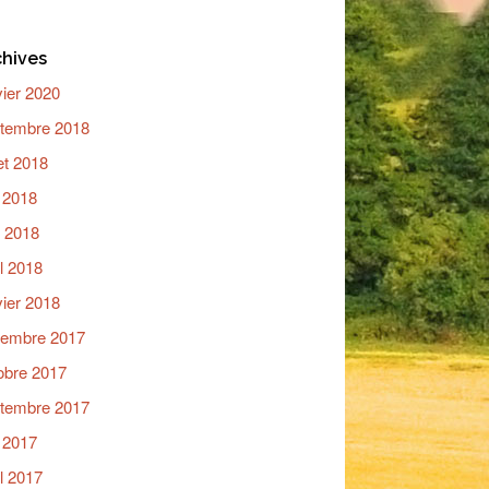
chives
vier 2020
tembre 2018
let 2018
n 2018
 2018
il 2018
vier 2018
embre 2017
obre 2017
tembre 2017
n 2017
il 2017