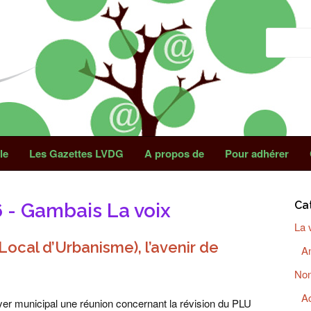
le
Les Gazettes LVDG
A propos de
Pour adhérer
Ca
6 - Gambais La voix
lié
La 
Local d’Urbanisme), l’avenir de
A
Non
A
oyer municipal une réunion concernant la révision du PLU