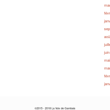
mar
fév
jan
sep
aoû
juil
jui
mai
mar
fév
jan
©2015 - 2018 La Voix de Gambais